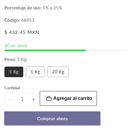
Porcentaje de uso:
1% a 25%
Código:
68951
Precio
$ 432.45 MXN
habitual
20 en stock
Peso:
5 Kg
Variante
5 Kg
1 Kg
20 Kg
agotada
o
no
Cantidad
disponible
Agregar al carrito
Reducir
Aumentar
cantidad
cantidad
para
para
Comprar ahora
ADBS
ADBS
Lineal
Lineal