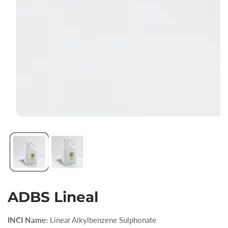
Abrir
elemento
multimedia
1
en
vista
ADBS Lineal
de
galería
INCI Name:
Linear Alkylbenzene Sulphonate