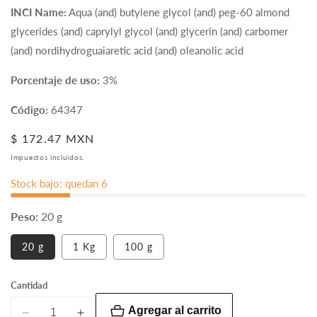
INCI Name:
Aqua (and) butylene glycol (and) peg-60 almond
glycerides (and) caprylyl glycol (and) glycerin (and) carbomer
(and) nordihydroguaiaretic acid (and) oleanolic acid
Porcentaje de uso:
3%
Código:
64347
Precio
$ 172.47 MXN
habitual
Impuestos incluidos.
Stock bajo: quedan 6
Peso:
20 g
Variante
20 g
1 Kg
100 g
agotada
o
no
Cantidad
disponible
Agregar al carrito