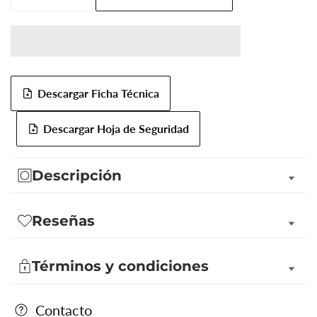
Reducir
Aumentar
cantidad
cantidad
para
para
Activo
Activo
Cosmético
Cosmético
Acné
Acné
Descargar Ficha Técnica
AC
AC
NET
NET
Descargar Hoja de Seguridad
Descripción
Reseñas
Términos y condiciones
Contacto