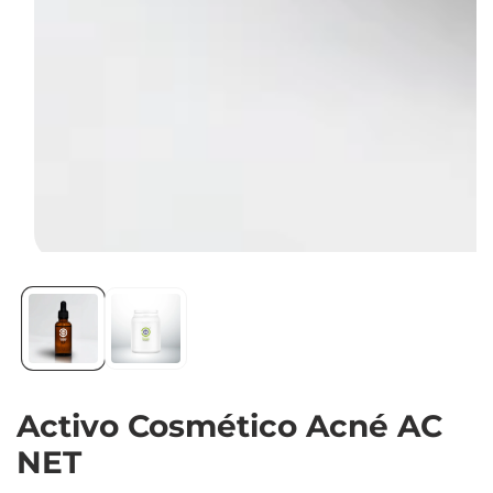
Abrir
elemento
multimedia
1
en
vista
Activo Cosmético Acné AC
de
galería
NET