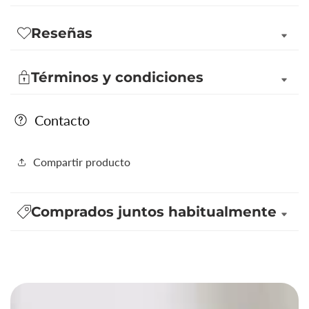
Sport
Sport
2017
2017
Reseñas
(perfumería
(perfumería
fina
fina
Términos y condiciones
masculina)
masculina)
Contacto
Compartir producto
Comprados juntos habitualmente