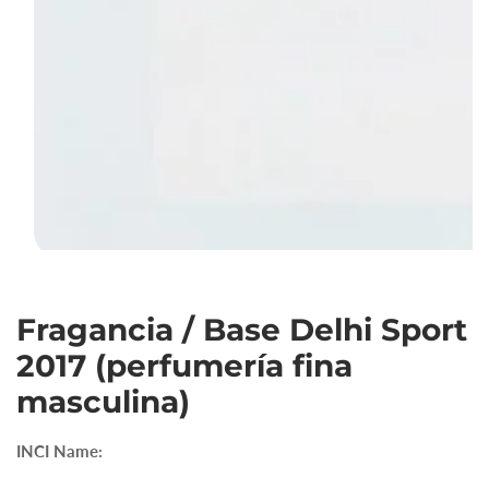
Abrir
elemento
Fragancia / Base Delhi Sport
multimedia
1
2017 (perfumería fina
en
masculina)
vista
de
galería
INCI Name: