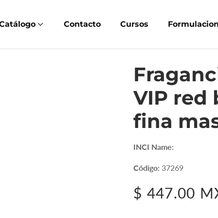
Catálogo
Contacto
Cursos
Formulacio
Fraganci
VIP red 
fina mas
INCI Name:
Código:
37269
Precio
$ 447.00 
habitual