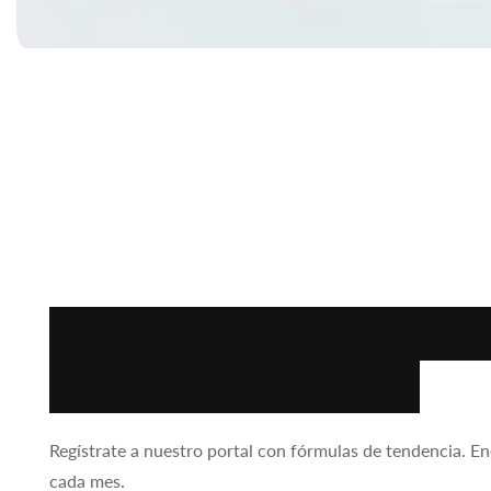
Abrir
elemento
multimedia
1
en
vista
de
galería
Encuentra la fórmul
para tu negocio.
Regístrate a nuestro portal con fórmulas de tendencia. E
cada mes.