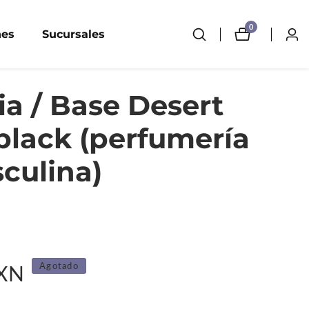
0
0
nes
Sucursales
Inici
artículos
sesi
a / Base Desert
black (perfumería
culina)
Agotado
MXN