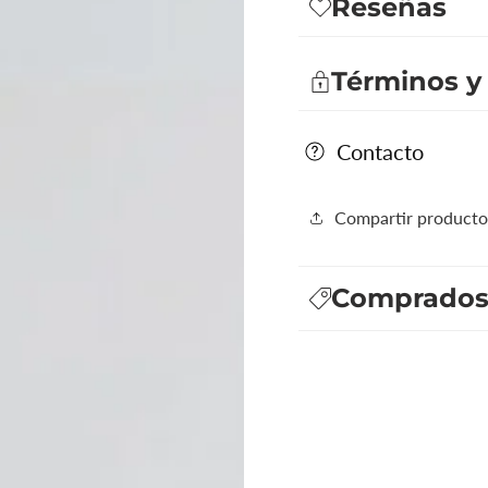
Reseñas
fina
fina
masculina)
masculina)
Términos y
Contacto
Compartir producto
Comprados 