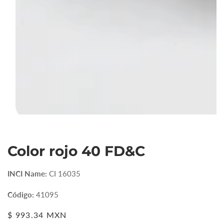
Abrir
elemento
Color rojo 40 FD&C
multimedia
1
en
INCI Name:
CI 16035
vista
de
Código:
41095
galería
Precio
$ 993.34 MXN