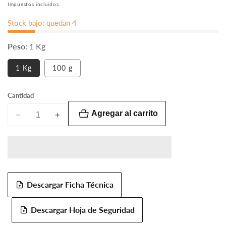
habitual
Impuestos incluidos.
Stock bajo: quedan 4
Peso:
1 Kg
1 Kg
100 g
Cantidad
Agregar al carrito
Reducir
Aumentar
cantidad
cantidad
para
para
Color
Color
rojo
rojo
40
40
Descargar Ficha Técnica
FD&amp;C
FD&amp;C
Descargar Hoja de Seguridad