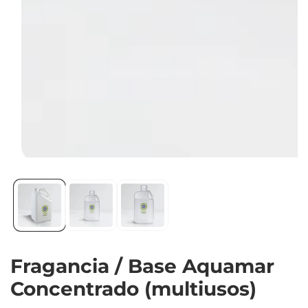
Abrir
elemento
multimedia
1
en
vista
Fragancia / Base Aquamar
de
galería
Concentrado (multiusos)