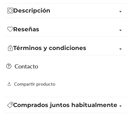
Base
Base
Descripción
Aquamar
Aquamar
Concentrado
Concentrado
(multiusos)
(multiusos)
Reseñas
Términos y condiciones
Contacto
Compartir producto
Comprados juntos habitualmente