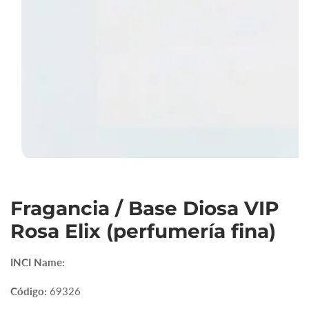
Abrir
elemento
Fragancia / Base Diosa VIP
multimedia
1
Rosa Elix (perfumería fina)
en
vista
INCI Name:
de
galería
Código:
69326