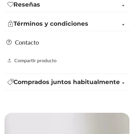
Rosa
Rosa
Reseñas
Elix
Elix
(perfumería
(perfumería
Términos y condiciones
fina)
fina)
Contacto
Compartir producto
Comprados juntos habitualmente