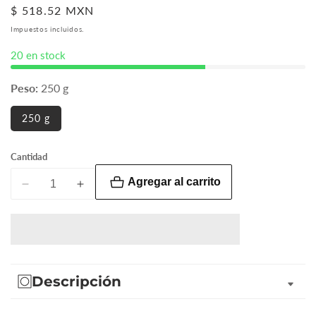
Precio
$ 518.52 MXN
habitual
Impuestos incluidos.
20 en stock
Peso:
250 g
250 g
Cantidad
Agregar al carrito
Reducir
Aumentar
cantidad
cantidad
para
para
Fragancia
Fragancia
/
/
Base
Base
Descripción
Diosa
Diosa
VIP
VIP