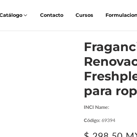
Catálogo
Contacto
Cursos
Formulacio
Fraganci
Renovac
Freshpl
para rop
INCI Name:
Código:
69394
Precio
$ 298.50 