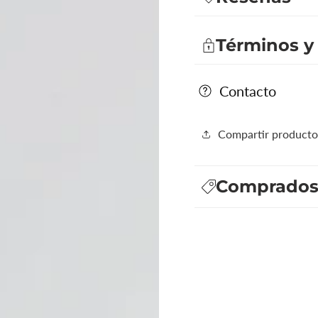
(Detergente
(Detergente
para
para
ropa)
ropa)
Términos y
Contacto
Compartir producto
Comprados 