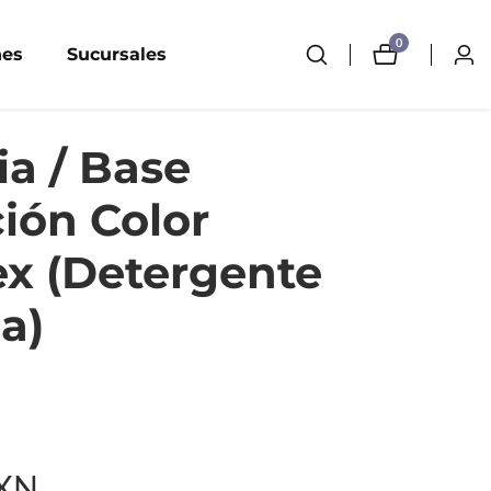
0
0
nes
Sucursales
Inici
artículos
sesi
a / Base
ión Color
ex (Detergente
a)
MXN