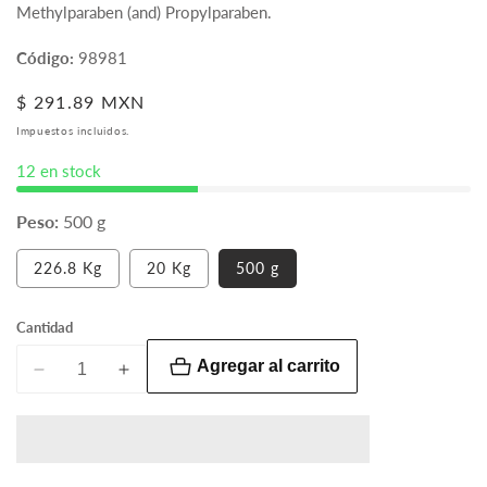
Methylparaben (and) Propylparaben.
Código:
98981
Precio
$ 291.89 MXN
habitual
Impuestos incluidos.
12 en stock
Peso:
500 g
Variante
Variante
226.8 Kg
20 Kg
500 g
agotada
agotada
o
o
no
no
Cantidad
disponible
disponible
Agregar al carrito
Reducir
Aumentar
cantidad
cantidad
para
para
Paragon®
Paragon®
II
II