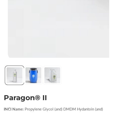
Abrir
elemento
multimedia
1
en
vista
Paragon® II
de
galería
INCI Name:
Propylene Glycol (and) DMDM Hydantoin (and)