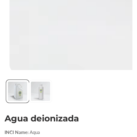
Abrir
elemento
multimedia
1
en
vista
Agua deionizada
de
galería
INCI Name:
Aqua