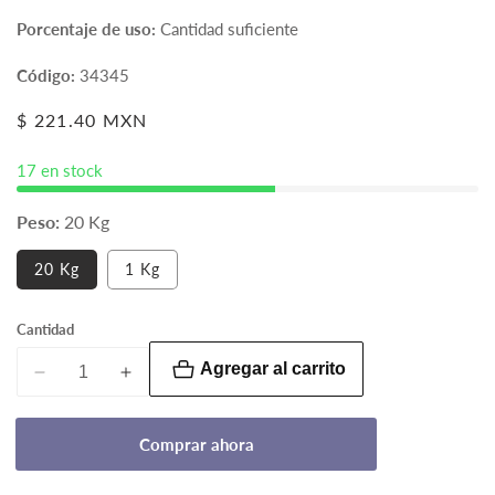
Porcentaje de uso:
Cantidad suficiente
Código:
34345
Precio
$ 221.40 MXN
habitual
17 en stock
Peso:
20 Kg
Variante
20 Kg
1 Kg
agotada
o
no
Cantidad
disponible
Agregar al carrito
Reducir
Aumentar
cantidad
cantidad
para
para
Comprar ahora
Agua
Agua
deionizada
deionizada