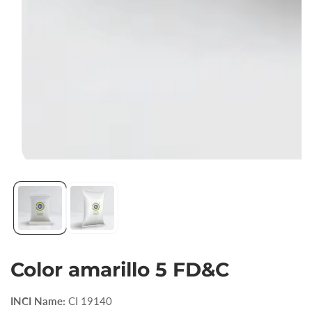
Abrir
elemento
multimedia
1
en
vista
Color amarillo 5 FD&C
de
galería
INCI Name:
CI 19140