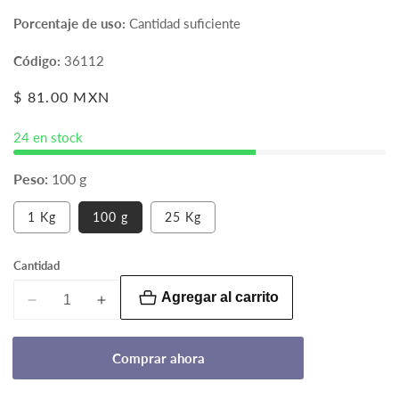
Porcentaje de uso:
Cantidad suficiente
Código:
36112
Precio
$ 81.00 MXN
habitual
24 en stock
Peso:
100 g
Variante
1 Kg
100 g
25 Kg
agotada
o
no
Cantidad
disponible
Agregar al carrito
Reducir
Aumentar
cantidad
cantidad
para
para
Comprar ahora
Color
Color
amarillo
amarillo