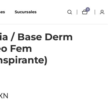
0
0
nes
Sucursales
Inici
artículos
sesi
ia / Base Derm
eo Fem
nspirante)
MXN