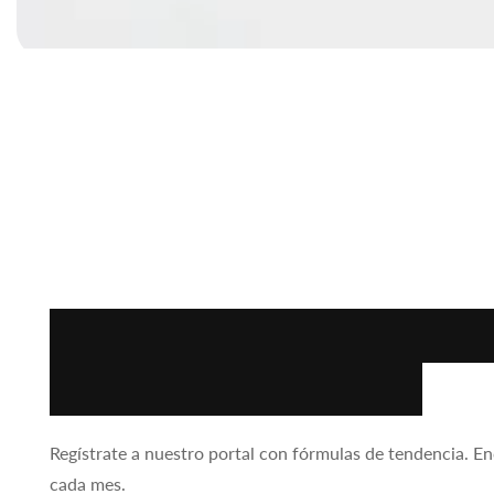
Abrir
elemento
multimedia
1
en
vista
de
galería
Encuentra la fórmul
para tu negocio.
Regístrate a nuestro portal con fórmulas de tendencia. E
cada mes.