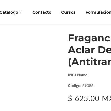
Catálogo
Contacto
Cursos
Formulacio
Fraganc
Aclar D
(Antitra
INCI Name:
Código:
69386
Precio
$ 625.00 
habitual