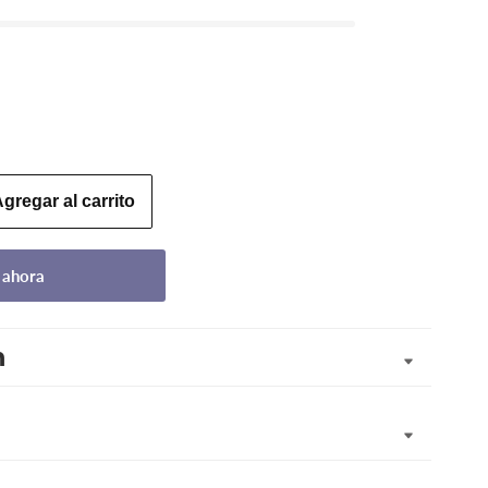
gregar al carrito
 ahora
n
ante)