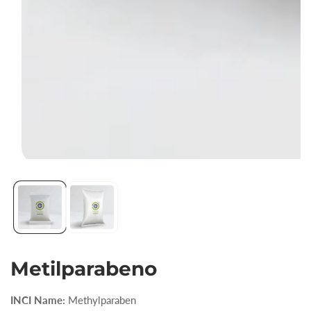
Abrir
elemento
multimedia
1
en
vista
Metilparabeno
de
galería
INCI Name:
Methylparaben