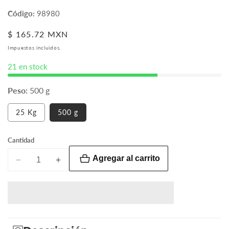
Código:
98980
Precio
$ 165.72 MXN
habitual
Impuestos incluidos.
21 en stock
Peso:
500 g
Variante
25 Kg
500 g
agotada
o
no
Cantidad
disponible
Agregar al carrito
Reducir
Aumentar
cantidad
cantidad
para
para
Metilparabeno
Metilparabeno